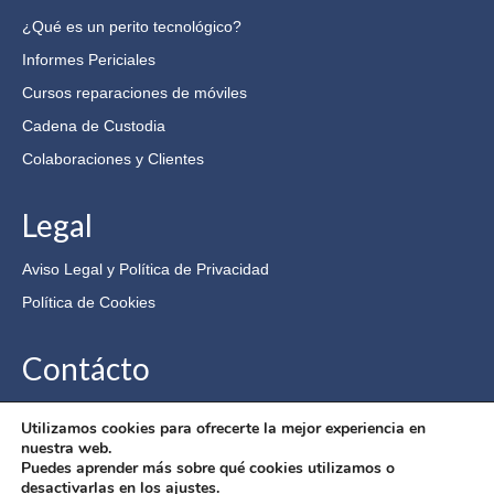
¿Qué es un perito tecnológico?
Informes Periciales
Cursos reparaciones de móviles
Cadena de Custodia
Colaboraciones y Clientes
Legal
Aviso Legal y Política de Privacidad
Política de Cookies
Contácto
Tlf: 616573039
Utilizamos cookies para ofrecerte la mejor experiencia en
@: info@cirkuitsforensiclab.es
nuestra web.
Puedes aprender más sobre qué cookies utilizamos o
1
desactivarlas en los ajustes.